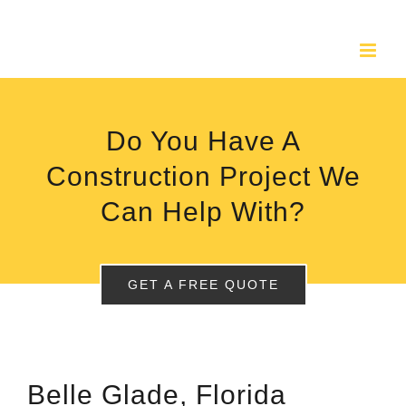
Skip
to
content
Do You Have A
Construction Project We
Can Help With?
GET A FREE QUOTE
Belle Glade, Florida